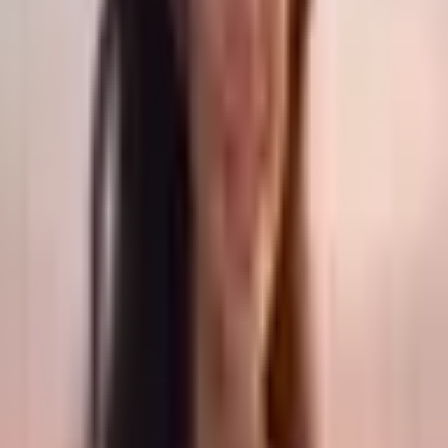
สถาบันการเงิน
ที่สะสมโค้ดและ infrastructure มากว่า 30-40 ปี
และพบ:
ระบบชำระเงินเก่า
ช่องโหว่ที่อาจทำให้เกิดการทำธุรกรรมที่ไม่ได้รับ
อนุญาต
ระบบฐานข้อมูล
access control ที่ไม่รัดกุมในระบบอายุ 20+ ปี
APIs รุ่นเก่า
endpoints ที่ไม่ได้ถูกตรวจสอบความปลอดภัยอีกต่อไป
Smart contracts
logic flaws ที่ซับซ้อนเกินกว่าที่มนุษย์จะตรวจพบ
ความสามารถนี้กำลังเปลี่ยนบทบาทของ AI จาก "เครื่องมือสร้าง
เนื้อหา" ไปสู่ "system auditor ระดับโลก" ที่ทำงานในระดับความ
ละเอียดที่มนุษย์ไม่สามารถทำได้
Anthropic ทุ่ม $200,000 ล้านด้าน
Infrastructure
คู่ขนานกับการเปิดตัวความสามารถของ Mythos Anthropic ยังได้